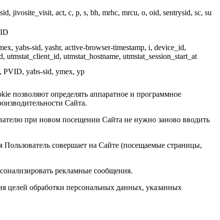
 jivosite_visit, act, c, p, s, bh, mrhc, mrcu, o, oid, sentrysid, sc, su
VID
, yabs‑sid, yashr, active‑browser‑timestamp, i, device_id,
d, utmstat_client_id, utmstat_hostname, utmstat_session_start_at
D, PVID, yabs‑sid, ymex, yp
okie позволяют определять аппаратное и программное
роизводительности Сайта.
ователю при новом посещении Сайта не нужно заново вводить
ия Пользователь совершает на Сайте (посещаемые страницы,
ерсонализировать рекламные сообщения.
ния целей обработки персональных данных, указанных