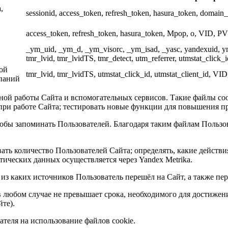
,
sessionid, access_token, refresh_token, hasura_token, domain_sid,
access_token, refresh_token, hasura_token, Mpop, o, VID, P
_ym_uid, _ym_d, _ym_visorc, _ym_isad, _yasc, yandexuid, ymex
tmr_lvid, tmr_lvidTS, tmr_detect, utm_referrer, utmstat_click_i
ой
tmr_lvid, tmr_lvidTS, utmstat_click_id, utmstat_client_id, VI
паний
тной работы Сайта и вспомогательных сервисов. Такие файлы co
при работе Сайта; тестировать новые функции для повышения п
тобы запоминать Пользователей. Благодаря таким файлам Польз
ать количество Пользователей Сайта; определять, какие действ
тических данных осуществляется через Yandex Metrika.
 из каких источников Пользователь перешёл на Сайт, а также п
 в любом случае не превышает срока, необходимого для достиже
те).
теля на использование файлов cookie.