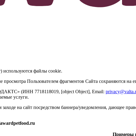
т
) используются файлы cookie.
е просмотра Пользователем фрагментов Сайта сохраняются на ег
ОДАКТС»
(ИНН
7718118019
,
[object Object]
, Email:
privacy@valta.
аемые услуги.
 заходе на сайт посредством баннера/уведомления, дающее право
/awardpetfood.ru
Примеры н